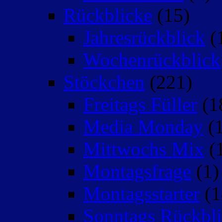
Rückblicke
(15)
Jahresrückblick
(
Wochenrückblick
Stöckchen
(221)
Freitags Füller
(1
Media Monday
(1
Mittwochs Mix
(
Montagsfrage
(1)
Montagsstarter
(1
Sonntags Rückbli