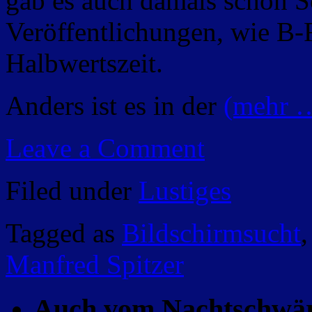
gab es auch damals schon Sc
Veröffentlichungen, wie B-F
Halbwertszeit.
Anders ist es in der
(mehr 
Leave a Comment
Filed under
Lustiges
Tagged as
Bildschirmsucht
Manfred Spitzer
Auch vom Nachtschwä