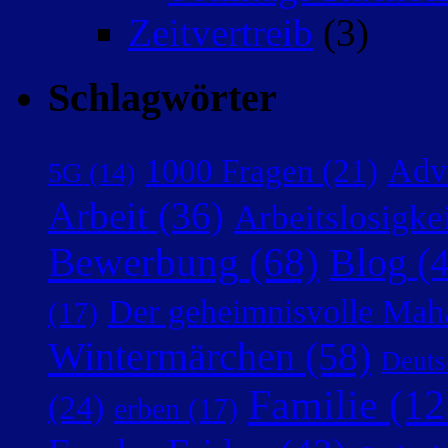
Zeitvertreib
(3)
Schlagwörter
Adv
1000 Fragen
(21)
5G
(14)
Arbeit
(36)
Arbeitslosigke
Bewerbung
(68)
Blog
(4
Der geheimnisvolle Mah
(17)
Wintermärchen
(58)
Deuts
Familie
(12
(24)
erben
(17)