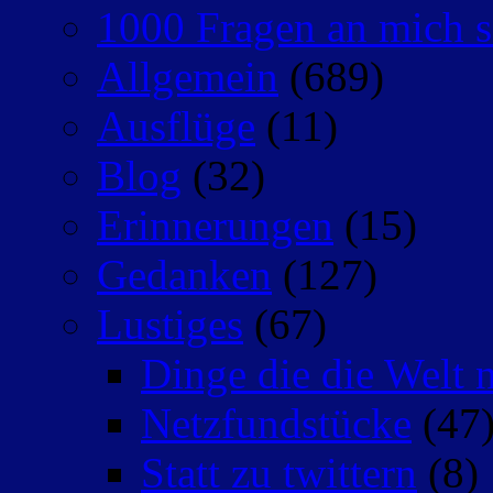
1000 Fragen an mich s
Allgemein
(689)
Ausflüge
(11)
Blog
(32)
Erinnerungen
(15)
Gedanken
(127)
Lustiges
(67)
Dinge die die Welt n
Netzfundstücke
(47
Statt zu twittern
(8)