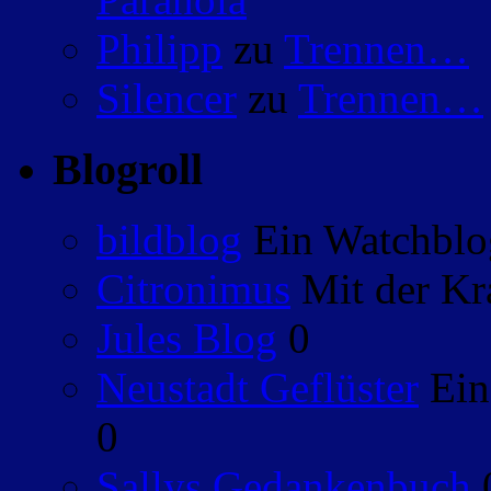
Philipp
zu
Trennen…
Silencer
zu
Trennen…
Blogroll
bildblog
Ein Watchblog
Citronimus
Mit der Kr
Jules Blog
0
Neustadt Geflüster
Ein
0
Sallys Gedankenbuch