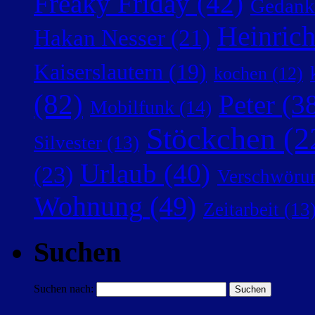
Freaky Friday
(42)
Gedank
Heinric
Hakan Nesser
(21)
Kaiserslautern
(19)
kochen
(12)
(82)
Peter
(38
Mobilfunk
(14)
Stöckchen
(2
Silvester
(13)
Urlaub
(40)
(23)
Verschwörun
Wohnung
(49)
Zeitarbeit
(13
Suchen
Suchen nach: