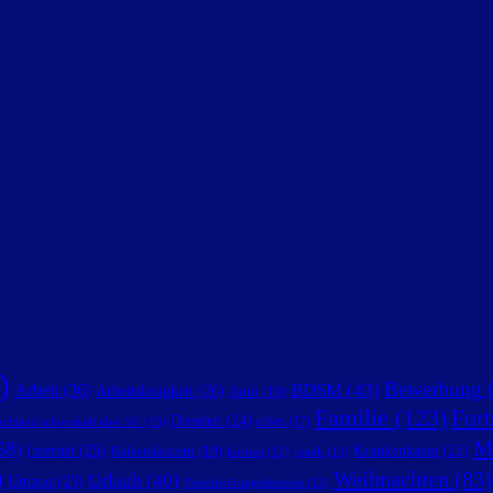
)
Bewerbung
(
BDSM
(43)
Arbeit
(36)
Arbeitslosigkeit
(26)
Auto
(19)
Familie
(123)
Fort
Dresden
(24)
erben
(17)
schland schwurbelt über 5G
(13)
M
58)
Internet
(25)
Krankenkasse
(22)
Kaiserslautern
(19)
krank
(13)
kochen
(12)
)
Weihnachten
(83)
Urlaub
(40)
Umzug
(23)
Verschwörungstheorien
(13)