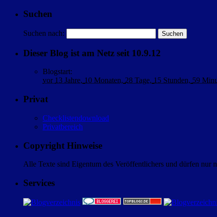
Suchen
Suchen nach:
Dieser Blog ist am Netz seit 10.9.12
Blogstart
:
vor
13 Jahre,
10 Monaten,
28 Tage,
15 Stunden,
59 Min
Privat
Checklistendownload
Privatbereich
Copyright Hinweise
Alle Texte sind Eigentum des Veröffentlichers und dürfen nur 
Services