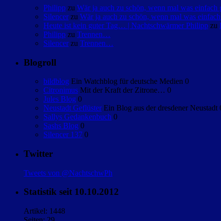
Philipp
zu
Wär ja auch zu schön, wenn mal was einfac
Silencer
zu
Wär ja auch zu schön, wenn mal was einfa
Heute ist kein guter Tag… | Nachtschwärmer Philipp
zu
Philipp
zu
Trennen…
Silencer
zu
Trennen…
Blogroll
bildblog
Ein Watchblog für deutsche Medien 0
Citronimus
Mit der Kraft der Zitrone… 0
Jules Blog
0
Neustadt Geflüster
Ein Blog aus der dresdener Neustadt 
Sallys Gedankenbuch
0
Sashs Blog
0
Silencer 137
0
Twitter
Tweets von @NachtschwPh
Statistik seit 10.10.2012
Artikel: 1448
Seiten: 29