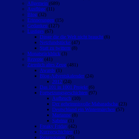
Allgemein
(689)
Ausflüge
(11)
Blog
(32)
Erinnerungen
(15)
Gedanken
(127)
Lustiges
(67)
Dinge die die Welt nicht braucht
(6)
Netzfundstücke
(47)
Statt zu twittern
(8)
Monatsrückblick
(3)
Rezepte
(41)
Ziemlich altes Zeug
(481)
Awards
(1)
Blog-Adventskalender
(24)
2012
(24)
Das 101 in 1001 Projekt
(6)
Fortsetzungsgeschichten
(97)
Aufbruch
(10)
Der geheimnisvolle Maharadscha
(23)
Deutschland ein Wintermärchen
(57)
Marianne
(8)
Sabrina
(1)
Freaky Friday
(42)
Kurzgeschichten
(1)
Rezensionen
(75)