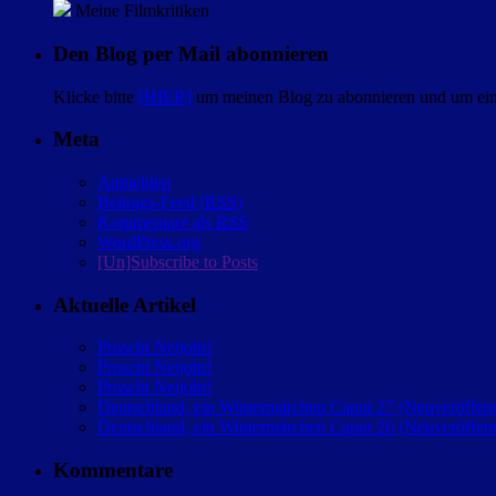
Meine Filmkritiken
Den Blog per Mail abonnieren
Klicke bitte
[HIER]
um meinen Blog zu abonnieren und um eine
Meta
Anmelden
Beitrags-Feed (
RSS
)
Kommentare als
RSS
WordPress.org
[Un]Subscribe to Posts
Aktuelle Artikel
Proscht Neijohr!
Proscht Neijohr!
Proscht Neijohr!
Deutschland, ein Wintermärchen Caput 27 (Neuveröffent
Deutschland, ein Wintermärchen Caput 26 (Neuveröffent
Kommentare