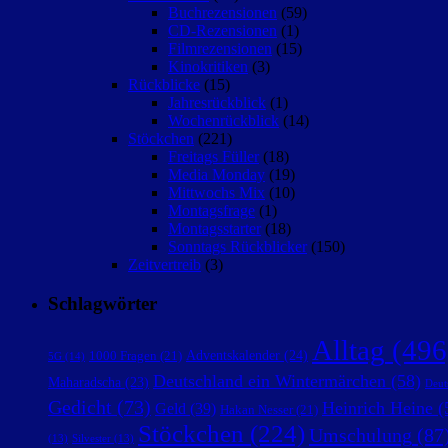
Buchrezensionen
(59)
CD-Rezensionen
(1)
Filmrezensionen
(15)
Kinokritiken
(3)
Rückblicke
(15)
Jahresrückblick
(1)
Wochenrückblick
(14)
Stöckchen
(221)
Freitags Füller
(18)
Media Monday
(19)
Mittwochs Mix
(10)
Montagsfrage
(1)
Montagsstarter
(18)
Sonntags Rückblicker
(150)
Zeitvertreib
(3)
Schlagwörter
Alltag
(496
Adventskalender
(24)
1000 Fragen
(21)
5G
(14)
Deutschland ein Wintermärchen
(58)
Maharadscha
(23)
Deut
Gedicht
(73)
Heinrich Heine
(
Geld
(39)
Hakan Nesser
(21)
Stöckchen
(224)
Umschulung
(87
(13)
Silvester
(13)