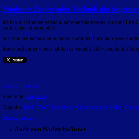
Moderne Zeiten oder Technik die begeiste
Ich hab seit Monaten versucht, auf einer Internetseite, die nur SEPA 
kaufen, das Ich gerne hätte.
Seit Monaten ist das aber an einem saublöden Formular dieses Händl
Immer und immer wieder hab Ich es versucht. Hab versucht den Suppor
Leave a Comment
Filed under
Allgemein
Tagged as
Bank
,
IBAN
,
Kreditkarte
,
Onlineshopping
,
SEPA
,
Zahlun
Newer posts
→
Auch vom Nachtschwärmer