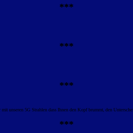
***
***
***
mit unseren 5G Strahlen dass Ihnen den Kopf brummt, den Unterscheid
***