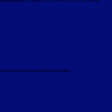
BÖHMERMANN DAHINTER! DAS KANN NICHT WUER
päuschen Unis mit Fördergeldern zuscheissen.