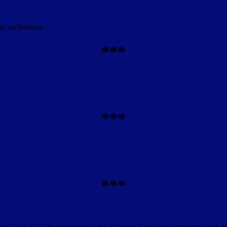
one zu besitzen…
***
***
***