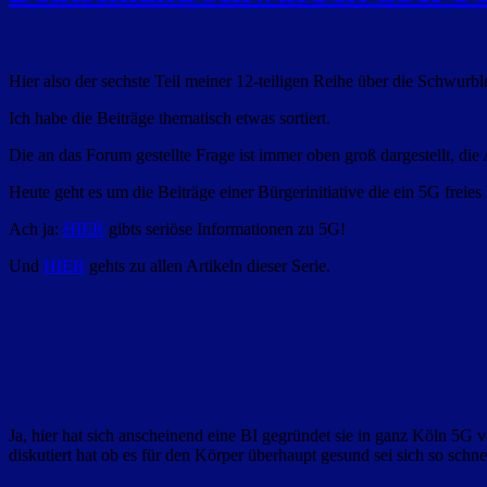
Hier also der sechste Teil meiner 12-teiligen Reihe über die Schwu
Ich habe die Beiträge thematisch etwas sortiert.
Die an das Forum gestellte Frage ist immer oben groß dargestellt, die
Heute geht es um die Beiträge einer Bürgerinitiative die ein 5G fre
Ach ja:
HIER
gibts seriöse Informationen zu 5G!
Und
HIER
gehts zu allen Artikeln dieser Serie.
Ja, hier hat sich
anscheinend eine BI gegründet sie in ganz Köln 5G ve
diskutiert hat ob es für den Körper überhaupt gesund sei sich so sc