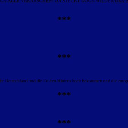
H ALLE VERARSCHEN! DA STECKT DOCH WIEDER DER 
***
***
sollte Deutschland und die Eu den Hintern hoch bekommen und die euro
***
***