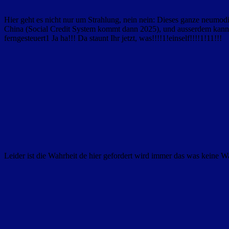
Hier geht es nicht nur um Strahlung, nein nein: Dieses ganze neumo
China (Social Credit System kommt dann 2025), und ausserdem kann 
ferngesteuert1 Ja ha!!! Da staunt Ihr jetzt, was!!!!1!einself!!!!1!11!!!
Leider ist die Wahrheit de hier gefordert wird immer das was keine W