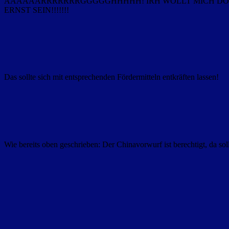
AAAAAARRRRRRRGGGGGHHHHH! IRH WOLLT MICH DOC
ERNST SEIN!!!!!!!
Das sollte sich mit entsprechenden Fördermitteln entkräften lassen!
Wie bereits oben geschrieben: Der Chinavorwurf ist berechtigt, da 