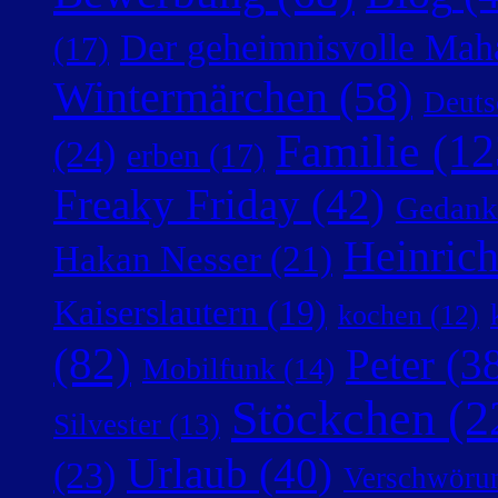
Der geheimnisvolle Mah
(17)
Wintermärchen
(58)
Deuts
Familie
(12
(24)
erben
(17)
Freaky Friday
(42)
Gedank
Heinric
Hakan Nesser
(21)
Kaiserslautern
(19)
kochen
(12)
(82)
Peter
(38
Mobilfunk
(14)
Stöckchen
(2
Silvester
(13)
Urlaub
(40)
(23)
Verschwörun