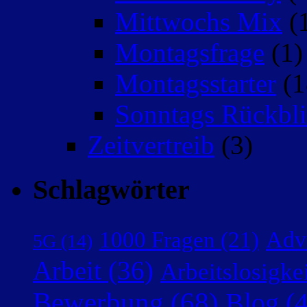
Mittwochs Mix
(
Montagsfrage
(1)
Montagsstarter
(1
Sonntags Rückbli
Zeitvertreib
(3)
Schlagwörter
Adv
1000 Fragen
(21)
5G
(14)
Arbeit
(36)
Arbeitslosigke
Bewerbung
(68)
Blog
(4