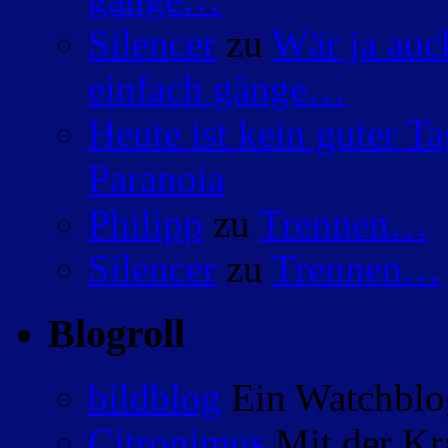
Silencer
zu
Wär ja auc
einfach gänge…
Heute ist kein guter 
Paranoia
Philipp
zu
Trennen…
Silencer
zu
Trennen…
Blogroll
bildblog
Ein Watchblog
Citronimus
Mit der Kr