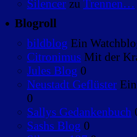
Silencer
zu
Trennen…
Blogroll
bildblog
Ein Watchblog
Citronimus
Mit der Kr
Jules Blog
0
Neustadt Geflüster
Ein
0
Sallys Gedankenbuch
Sashs Blog
0