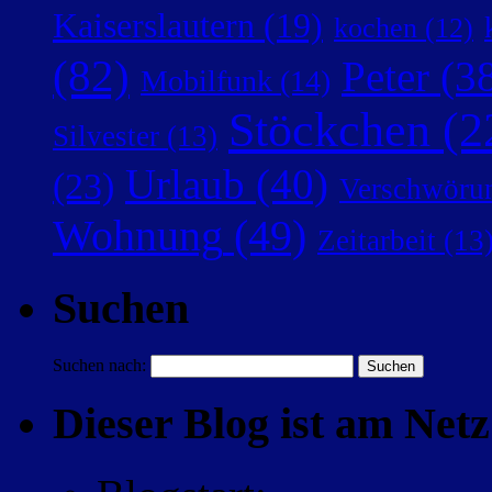
Kaiserslautern
(19)
kochen
(12)
(82)
Peter
(38
Mobilfunk
(14)
Stöckchen
(2
Silvester
(13)
Urlaub
(40)
(23)
Verschwörun
Wohnung
(49)
Zeitarbeit
(13
Suchen
Suchen nach:
Dieser Blog ist am Netz 