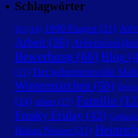
Schlagwörter
Adv
1000 Fragen
(21)
5G
(14)
Arbeit
(36)
Arbeitslosigke
Bewerbung
(68)
Blog
(4
Der geheimnisvolle Mah
(17)
Wintermärchen
(58)
Deuts
Familie
(12
(24)
erben
(17)
Freaky Friday
(42)
Gedank
Heinric
Hakan Nesser
(21)