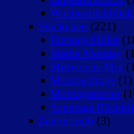
Wochenrückblick
Stöckchen
(221)
Freitags Füller
(1
Media Monday
(1
Mittwochs Mix
(
Montagsfrage
(1)
Montagsstarter
(1
Sonntags Rückbli
Zeitvertreib
(3)