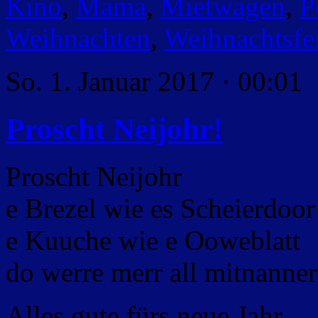
Kino
,
Mama
,
Mietwagen
,
P
Weihnachten
,
Weihnachtsfe
So. 1. Januar 2017 · 00:01
Proscht Neijohr!
Proscht Neijohr
e Brezel wie es Scheierdoor
e Kuuche wie e Ooweblatt
do werre merr all mitnanner
Alles gute fürs neue Jahr.