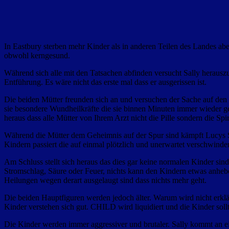
In Eastbury sterben mehr Kinder als in anderen Teilen des Landes abe
obwohl kerngesund.
Während sich alle mit den Tatsachen abfinden versucht Sally herauszu
Entführung. Es wäre nicht das erste mal dass er ausgerissen ist.
Die beiden Mütter freunden sich an und versuchen der Sache auf den
sie besondere Wundheilkräfte die sie binnen Minuten immer wieder 
heraus dass alle Mütter von Ihrem Arzt nicht die Pille sondern die
Während die Mütter dem Geheimnis auf der Spur sind kämpft Lucys So
Kindern passiert die auf einmal plötzlich und unerwartet verschwinde
Am Schluss stellt sich heraus das dies gar keine normalen Kinder sin
Stromschlag, Säure oder Feuer, nichts kann den Kindern etwas anhe
Heilungen wegen derart ausgelaugt sind dass nichts mehr geht.
Die beiden Hauptfiguren werden jedoch älter. Warum wird nicht erklä
Kinder verstehen sich gut. CHILD wird liquidiert und die Kinder sollt
Die Kinder werden immer aggressiver und brutaler. Sally kommt an ein