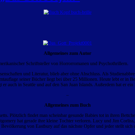
Allgemeines zum Autor
merikanischer Schriftsteller von Horrorromanen und Psychothrillern.
schaften und Literatur, blieb aber ohne Abschluss. Als Studienabbreche
amtauflage seiner Bücher liegt bei über 25 Millionen. Heute lebt er in 
ngt er auch in Seattle und auf den San Juan Islands. Außerdem hat er ein
–
Allgemeines zum Buch
s. Plötzlich findet man scheinbar gesunde Babies tot in ihren Bettchen.
tgomery hat gerade ihre kleine Tochter verloren. Lucy und Jim Corliss
ze Bevölkerung von Eastbury auf das nächste Opfer und jeder stellt sic