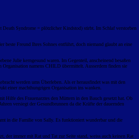
t Death Syndrome = plötzlicher Kindstod) stirbt. Im Schlaf verstorben
der beste Freund Ihres Sohnes entführt, doch niemand glaubt an eine
torbene Julie kerngesund waren. Im Gegenteil, anscheinend besaßen
en Organisation namens CHILD übermittelt. Ausserdem finden sie
ebracht werden ums Überleben. Als er herausfindet was mit den
trukt einer machthungrigen Organisation ins wanken.
mit Hilfe des Frauenarztes den Müttern in den Bauch gesetzt hat. Ob
ahren versiegt der Gesundbrunnen da die Kräfte der dauernden
t in die Familie von Sally. Es funktioniert wunderbar und die
zt, der immer mit Rat und Tat zur Seite stand, weiss auch keinen Rat