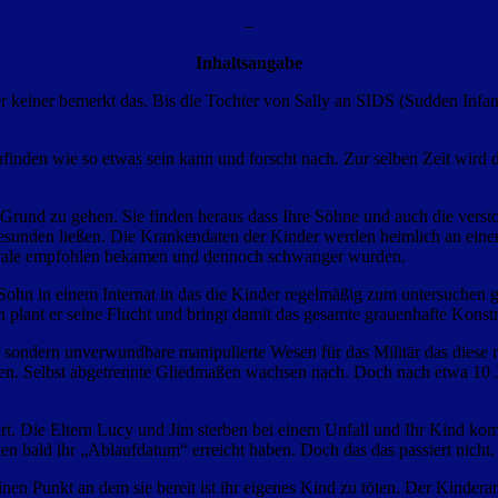
–
Inhaltsangabe
r keiner bemerkt das. Bis die Tochter von Sally an SIDS (Sudden Infan
finden wie so etwas sein kann und forscht nach. Zur selben Zeit wird 
 Grund zu gehen. Sie finden heraus dass Ihre Söhne und auch die vers
gesunden ließen. Die Krankendaten der Kinder werden heimlich an ein
 Spirale empfohlen bekamen und dennoch schwanger wurden.
hn in einem Internat in das die Kinder regelmäßig zum untersuchen g
n plant er seine Flucht und bringt damit das gesamte grauenhafte Kons
d sondern unverwundbare manipulierte Wesen für das Militär das diese 
ben. Selbst abgetrennte Gliedmaßen wachsen nach. Doch nach etwa 10 J
rt. Die Eltern Lucy und Jim sterben bei einem Unfall und Ihr Kind komm
en bald ihr „Ablaufdatum“ erreicht haben. Doch das das passiert nicht.
en Punkt an dem sie bereit ist ihr eigenes Kind zu töten. Der Kinderar