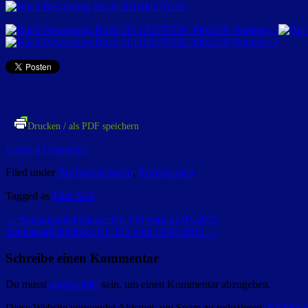
Drucken / als PDF speichern
Leave a Comment
Filed under
Buchrezensionen
,
Rezensionen
Tagged as
John Saul
←
Sonntagsrückblicker Nr. 154 vom 12.04.2015
Sonntagsrückblicker Nr. 155 vom 19.04.2015
→
Schreibe einen Kommentar
Du musst
angemeldet
sein, um einen Kommentar abzugeben.
Diese Website verwendet Akismet, um Spam zu reduzieren.
Erfahre 