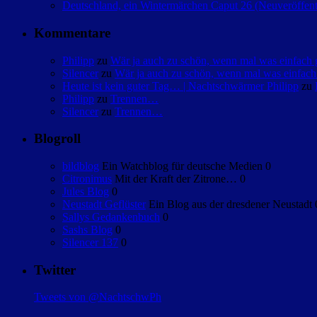
Deutschland, ein Wintermärchen Caput 26 (Neuveröffent
Kommentare
Philipp
zu
Wär ja auch zu schön, wenn mal was einfac
Silencer
zu
Wär ja auch zu schön, wenn mal was einfa
Heute ist kein guter Tag… | Nachtschwärmer Philipp
zu
Philipp
zu
Trennen…
Silencer
zu
Trennen…
Blogroll
bildblog
Ein Watchblog für deutsche Medien 0
Citronimus
Mit der Kraft der Zitrone… 0
Jules Blog
0
Neustadt Geflüster
Ein Blog aus der dresdener Neustadt 
Sallys Gedankenbuch
0
Sashs Blog
0
Silencer 137
0
Twitter
Tweets von @NachtschwPh