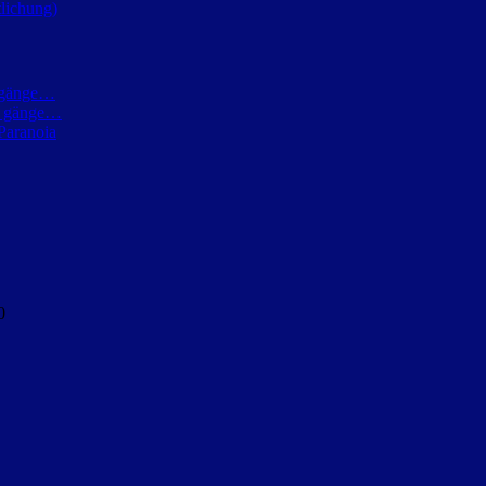
lichung)
h gänge…
ch gänge…
Paranoia
0