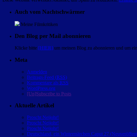
Auch vom Nachtschwärmer
Meine Filmkritiken
Den Blog per Mail abonnieren
Klicke bitte
[HIER]
um meinen Blog zu abonnieren und um eine
Meta
Anmelden
Beitrags-Feed (
RSS
)
Kommentare als
RSS
WordPress.org
[Un]Subscribe to Posts
Aktuelle Artikel
Proscht Neijohr!
Proscht Neijohr!
Proscht Neijohr!
Deutschland, ein Wintermärchen Caput 27 (Neuveröffent