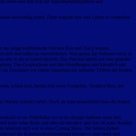
ein leben und hält sich mit Supermarktdiebstählen und
beinahe auswendig kennt. Dann beginnt sich sein Leben zu verändern.
 er das junge kalifornische Pärchen Ron und Tracy kennen.
um sich dort selbst zu verwirklichen. Was genau das bedeutet weiss er
ein in die er zuerst einzieht. Das Pärchen ähnelt auf eine groteske
g gelernt. Das Gesprochene und ihre Handlungen sind künstlich und
e ein Zuschauer vor einem Aquarium das seltsame Treiben der beiden.
ein, schaut fern, beobachtet seine Gastgeber. Vorallem Ron, der
Warten scheint vorbei. Doch als man herausfindet dass die beiden
laufs in ein Nobellokal wo er als einziger Italiener unter den
 jeder seine Rolle und alles ist künstlich und fern ab jeder Realität.
sie benimmt sich wie in einer Casting Show. Die beiden ziehen
 Aufgrund der Kommunikationsmängel kommt es zum Streit und