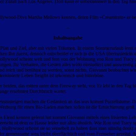
 per Zufall nach Los Angeles. Dort kann er unbekümmert in den Tag hin
die Hollywood-Diva Marsha Mellows kennen, deren Film »Creamtrain« er 
–
Inhaltsangabe
e Plan und Ziel, aber mit vielen Träumen. In einem Sommerurlaub lernt
cken Ihn zuerst, dennoch entscheidet er sich in die USA überzusiedeln 
llywood scheint weit und fern von der Wohnung von Ron und Tracy zu s
ungen, Ihr Verhalten, die Gesten alles wirkt einstudiert und auswendi
od reich und berühmt zu werden, sonst nichts. Giovanni beobachtet wi
rminierte Leben freigibt ist urkomisch und bitterböse.
eiden, das mitten unter dem Freeway steht, vor. Er lebt in den Tag hin
 lange ersehnten Durchbruch wartet.
einzusteigen machen die Gedanken an das was kommt Purzelbäume. Das 
erbung für einen Bio-Laden machen sollen ist die Ernüchterung groß.
lend kennen gelernt hat kommt Giovanni mittels eines frisierten Lebens
cht ist dem zu Hause leider nur allzu ähnlich. Wie Ron und Tracy spielt
. Hollywood scheint sie so vernebelt zu haben dass man ständig denkt 
er gemeinsame weg bleibt oberflächlich und vom Fernseher geprägt.