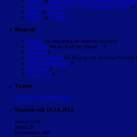
Silencer
zu
Wär ja auch zu schön, wenn mal was einfa
Heute ist kein guter Tag… | Nachtschwärmer Philipp
zu
Philipp
zu
Trennen…
Silencer
zu
Trennen…
Blogroll
bildblog
Ein Watchblog für deutsche Medien 0
Citronimus
Mit der Kraft der Zitrone… 0
Jules Blog
0
Neustadt Geflüster
Ein Blog aus der dresdener Neustadt 
Sallys Gedankenbuch
0
Sashs Blog
0
Silencer 137
0
Twitter
Tweets von @NachtschwPh
Statistik seit 10.10.2012
Artikel: 1448
Seiten: 29
Kommentare: 464