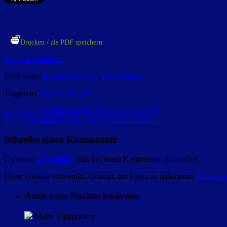
Drucken / als PDF speichern
Leave a Comment
Filed under
Buchrezensionen
,
Rezensionen
Tagged as
Andrea DeCarlo
←
Sonntagsrückblicker Nr. 153 vom 05.04.2015
Sonntagsrückblicker Nr. 154 vom 12.04.2015
→
Schreibe einen Kommentar
Du musst
angemeldet
sein, um einen Kommentar abzugeben.
Diese Website verwendet Akismet, um Spam zu reduzieren.
Erfahre 
Auch vom Nachtschwärmer
Meine Filmkritiken