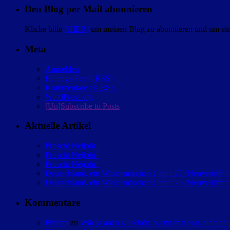
Den Blog per Mail abonnieren
Klicke bitte
[HIER]
um meinen Blog zu abonnieren und um eine
Meta
Anmelden
Beitrags-Feed (
RSS
)
Kommentare als
RSS
WordPress.org
[Un]Subscribe to Posts
Aktuelle Artikel
Proscht Neijohr!
Proscht Neijohr!
Proscht Neijohr!
Deutschland, ein Wintermärchen Caput 27 (Neuveröffent
Deutschland, ein Wintermärchen Caput 26 (Neuveröffent
Kommentare
Philipp
zu
Wär ja auch zu schön, wenn mal was einfac