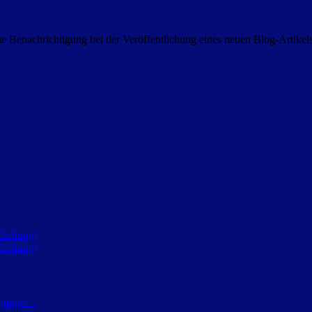
 Benachrichtigung bei der Veröffentlichung eines neuen Blog-Artike
lichung)
lichung)
h gänge…