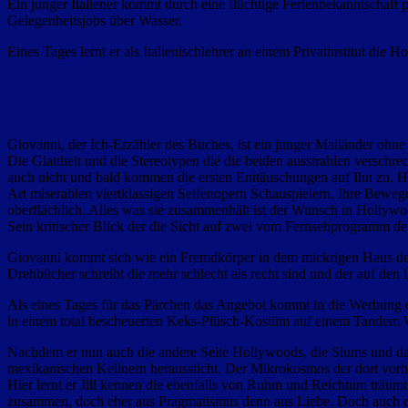
Ein junger Italiener kommt durch eine flüchtige Ferienbekanntschaft
Gelegenheitsjobs über Wasser.
Eines Tages lernt er als Italienischlehrer an einem Privatinstitut 
Giovanni, der Ich-Erzähler des Buches, ist ein junger Mailänder ohn
Die Glattheit und die Stereotypen die die beiden ausstrahlen verschre
auch nicht und bald kommen die ersten Enttäuschungen auf Ihn zu. Ho
Art miserablen viertklassigen Seifenopern Schauspielern. Ihre Beweg
oberflächlich. Alles was sie zusammenhält ist der Wunsch in Hollywo
Sein kritischer Blick der die Sicht auf zwei vom Fernsehprogramm dete
Giovanni kommt sich wie ein Fremdkörper in dem mickrigen Haus der b
Drehbücher schreibt die mehr schlecht als recht sind und der auf den
Als eines Tages für das Pärchen das Angebot kommt in die Werbung 
in einem total bescheuerten Keks-Plüsch-Kostüm auf einem Tandem W
Nachdem er nun auch die andere Seite Hollywoods, die Slums und das E
mexikanischen Kellnern heraussticht. Der Mikrokosmos der dort vorherrs
Hier lernt er Jill kennen die ebenfalls von Ruhm und Reichtum träumt
zusammen, doch eher aus Pragmatismus denn aus Liebe. Doch auch d