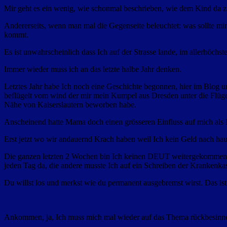
Mir geht es ein wenig, wie schonmal beschrieben, wie dem Kind da zum
Andererseits, wenn man mal die Gegenseite beleuchtet: was sollte m
kommt.
Es ist unwahrscheinlich dass Ich auf der Strasse lande, im allerhöch
Immer wieder muss ich an das letzte halbe Jahr denken.
Letztes Jahr habe Ich noch eine Geschichte begonnen, hier im Blog 
beflügelt vom wind der mir mein Kumpel aus Dresden unter die Flüge
Nähe von Kaiserslautern beworben habe.
Anscheinend hatte Mama doch einen grösseren Einfluss auf mich als 
Erst jetzt wo wir andauernd Krach haben weil Ich kein Geld nach h
Die ganzen letzten 2 Wochen bin Ich keinen DEUT weitergekommen mit 
jeden Tag da, die andere musste Ich auf ein Schreiben der Krankenkass
Du willst los und merkst wie du permanent ausgebremst wirst. Das ist 
Ankommen, ja, Ich muss mich mal wieder auf das Thema rückbesinn