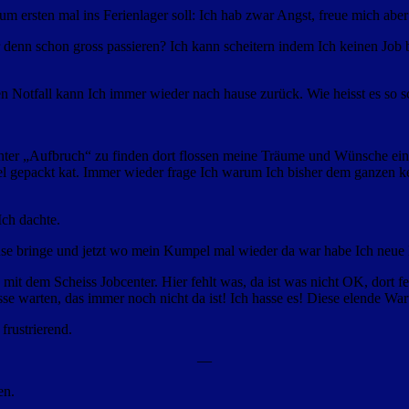
 ersten mal ins Ferienlager soll: Ich hab zwar Angst, freue mich aber
ir denn schon gross passieren? Ich kann scheitern indem Ich keinen 
sten Notfall kann Ich immer wieder nach hause zurück. Wie heisst es s
unter „Aufbruch“ zu finden dort flossen meine Träume und Wünsche ein
l gepackt kat. Immer wieder frage Ich warum Ich bisher dem ganzen k
Ich dachte.
ause bringe und jetzt wo mein Kumpel mal wieder da war habe Ich neue
dem Scheiss Jobcenter. Hier fehlt was, da ist was nicht OK, dort feh
e warten, das immer noch nicht da ist! Ich hasse es! Diese elende Wart
frustrierend.
—
en.