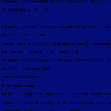
Urlaub in einer anderen Stadt und dieser schier endlose Tatendrang, d
Das brauch Ich, ganz schnell.
Ich merke in den letzten Wochen immer mehr wie mir wieder die Energ
Das ist nicht gesund für mich.
Gesund wäre eine Wohnung mit Balkontür und ohne Rolladen und Ro
Ich sehne mich, ja giere nach Licht, Luft Freiheit!
Ich träume von Sonnenstrahlen die durch das Fester fallen und im R
Dem Geschmack von Freiheit!
Selbstbestimmtes Leben!
Eigenverantwortung.
Ich glaube Ich habe mir das noch nie sehnlicher gewünscht und war noc
Schauen wir mal wie lange diese Freiheitsdrangbatterie hält. Ob Ich s
schon wieder bin Ich müde, wie so oft in letzter Zeit.