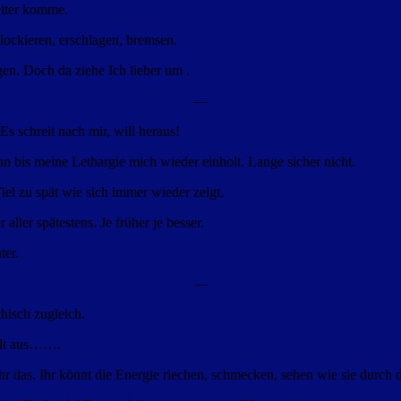
eiter komme.
ockieren, erschlagen, bremsen.
en. Doch da ziehe Ich lieber um .
—
 schreit nach mir, will heraus!
nn bis meine Lethargie mich wieder einholt. Lange sicher nicht.
Viel zu spät wie sich immer wieder zeigt.
aller spätestens. Je früher je besser.
ter.
—
hisch zugleich.
 alt aus…….
 das. Ihr könnt die Energie riechen, schmecken, sehen wie sie durch 