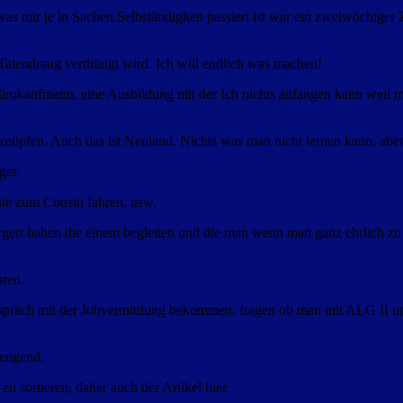
 was mir je in Sachen Selbständigkeit passiert ist war ein zweiwöchig
tendrang verdrängt wird. Ich will endlich was machen!
 Bürokaufmann, eine Ausbildung mit der Ich nichts anfangen kann weil 
knüpfen. Auch das ist Neuland. Nichts was man nicht lernen kann, abe
ger.
nte zum Cousin fahren, usw.
ürgert haben die einem begleiten und die man wenn man ganz ehrlich zu s
aren.
räch mit der Jobvermittlung bekommen, fragen ob man mit ALG II umz
zeugend.
 sortieren, daher auch der Artikel hier.