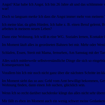
Angst? Klar habe Ich Angst. Ich bin 26 Jahre alt und das schlimmste
war!
Doch so langsam merke Ich dass die Angst immer mehr von meinem Ta
Ich meine klar, da gibts Hürden. Ich habe z. B. einen Beruf gelernt,
arbeiten in meinem neuen Leben?
Dann eine Wohnung. Ich will in eine WG. Soziales lernen, Kontakte 
Im Moment läuft alles in geordneten Bahnen bei mir. Mehr oder Weni
Schlafen, Essen, Streit mit Mama, fernsehen, Am Samstag mit der Ta
Alles solch mittlerweile selbstverständliche Dinge die sich so eingeb
Konsequenzen hat.
Vorallem bin Ich mir noch nicht ganz über die nächsten Schritte im kl
Im Moment sieht das so aus: Geld vom Amt bewilligt bekommen, Gesp
Wohnung finden, dann einen Job suchen, glücklich sein.
Wenn Ich so recht darüber nachdenke klingt das alles nicht sehr über
Mir fällt es eben im Moment auch ein wenig schwer meine Gedanken zu