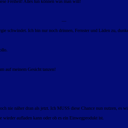
iese Freiheit! Alles tun können was man will!
—
ie schwindet. Ich bin nur noch drinnen, Fernster und Läden zu, dunkel
llo.
aum auf meinem Gesicht tanzen!
h nie näher dran als jetzt. Ich MUSS diese Chance nun nutzen, es wird 
ie wieder aufladen kann oder ob es ein Einwegprodukt ist.