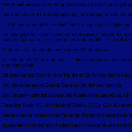
Ankommen heisst eine Wohnung oder besser ein WG Zimmer gefunden 
Seit Monaten lese Ich Einrichtungsblogs und Beiträge im Netz. Ich h
Ein Bett, ein Schreibtisch, vielleicht eine Couch, ein paar Regale und
Ich habe gedanklich schon Listen im Kopf was alles mitgeht. Ich de
mann wie kann man in so einer kleinen Wohnung leben? Ich will 
Mittlerweile plane Ich mit einem Zimmer, 10 m2 oder so.
Was Ich mitnehme? Ja, kaum etwas. Je länger Ich über mein bisheriges
zum Atmen fehlt.
Ich denke an den Blog von dem Typ der mit 20 Sachen oder so durch 
OK, das ist das andere Extrem. Das muss Ich nicht nachmachen.
Doch immer wieder denke Ich an den Finalen-Befreiungsschlag. Ich wi
Fernseher, Stereo, PC, eine Handvoll Bücher, DVDs, CDs, Klamotten u
Das ist dann ein loslassen ohne Trennung. Der ganze Scheiss bleibt hi
Irgendwann werde Ich mich vielleicht auch von dem Plunder dann no