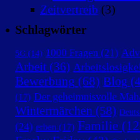
Zeitvertreib
(3)
Schlagwörter
Adv
1000 Fragen
(21)
5G
(14)
Arbeit
(36)
Arbeitslosigke
Bewerbung
(68)
Blog
(4
Der geheimnisvolle Mah
(17)
Wintermärchen
(58)
Deuts
Familie
(12
(24)
erben
(17)