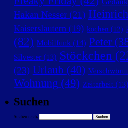
Freaky Friday
(42)
Gedank
Heinric
Hakan Nesser
(21)
Kaiserslautern
(19)
kochen
(12)
(82)
Peter
(38
Mobilfunk
(14)
Stöckchen
(2
Silvester
(13)
Urlaub
(40)
(23)
Verschwörun
Wohnung
(49)
Zeitarbeit
(13
Suchen
Suchen nach: