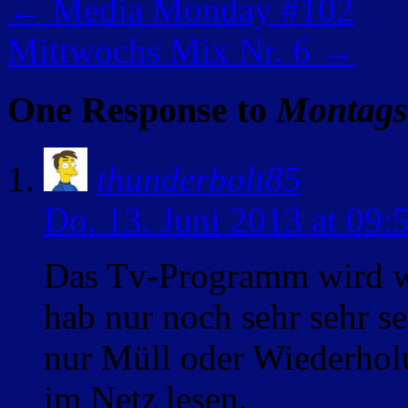
←
Media Monday #102
Mittwochs Mix Nr. 6
→
One Response to
Montagss
thunderbolt85
Do. 13. Juni 2013 at 09:
Das Tv-Programm wird wi
hab nur noch sehr sehr sel
nur Müll oder Wiederhol
im Netz lesen.