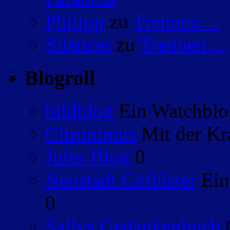
Philipp
zu
Trennen…
Silencer
zu
Trennen…
Blogroll
bildblog
Ein Watchblog
Citronimus
Mit der Kr
Jules Blog
0
Neustadt Geflüster
Ein
0
Sallys Gedankenbuch