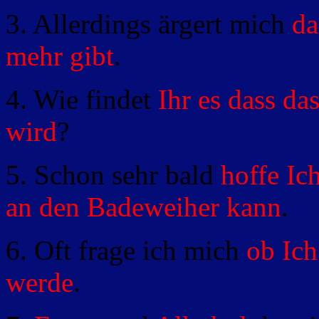
3. Allerdings ärgert mich
da
mehr gibt
.
4. Wie findet
Ihr es dass d
wird
?
5. Schon sehr bald
hoffe Ich
an den
Badeweiher kann
.
6. Oft frage ich mich
ob Ich
werde
.