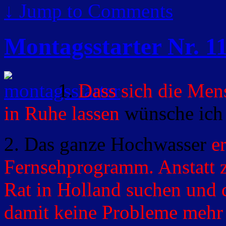
↓
Jump to Comments
Montagsstarter Nr. 1
1.
Dass sich die Men
in Ruhe lassen
wünsche ich
2. Das ganze Hochwasser
e
Fernsehprogramm. Anstatt z
Rat in Holland suchen und 
damit keine Probleme mehr 