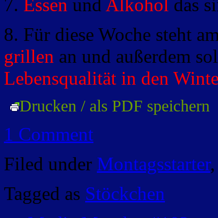
7.
Essen
und
Alkohol
das s
8. Für diese Woche steht a
grillen
an und außerdem so
Lebensqualität in den Win
Drucken / als PDF speichern
1 Comment
Filed under
Montagsstarter
Tagged as
Stöckchen