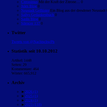
Citronimus
Mit der Kraft der Zitrone… 0
Jules Blog
0
Neustadt Geflüster
Ein Blog aus der dresdener Neustadt 
Sallys Gedankenbuch
0
Sashs Blog
0
Silencer 137
0
Twitter
Tweets von @NachtschwPh
Statistik seit 10.10.2012
Artikel: 1448
Seiten: 29
Kommentare: 464
Wörter: 665,912
Archiv
►
2026
(1)
►
2025
(1)
►
2024
(1)
►
2023
(118)