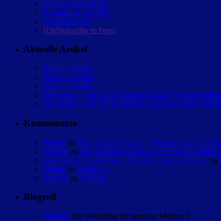
Beitrags-Feed (
RSS
)
Kommentare als
RSS
WordPress.org
[Un]Subscribe to Posts
Aktuelle Artikel
Proscht Neijohr!
Proscht Neijohr!
Proscht Neijohr!
Deutschland, ein Wintermärchen Caput 27 (Neuveröffent
Deutschland, ein Wintermärchen Caput 26 (Neuveröffent
Kommentare
Philipp
zu
Wär ja auch zu schön, wenn mal was einfac
Silencer
zu
Wär ja auch zu schön, wenn mal was einfa
Heute ist kein guter Tag… | Nachtschwärmer Philipp
zu
Philipp
zu
Trennen…
Silencer
zu
Trennen…
Blogroll
bildblog
Ein Watchblog für deutsche Medien 0