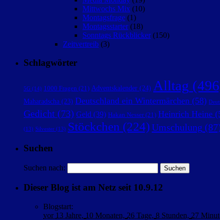
Mittwochs Mix
(10)
Montagsfrage
(1)
Montagsstarter
(18)
Sonntags Rückblicker
(150)
Zeitvertreib
(3)
Schlagwörter
Alltag
(496
Adventskalender
(24)
1000 Fragen
(21)
5G
(14)
Deutschland ein Wintermärchen
(58)
Maharadscha
(23)
Deut
Gedicht
(73)
Heinrich Heine
(
Geld
(39)
Hakan Nesser
(21)
Stöckchen
(224)
Umschulung
(87
(13)
Silvester
(13)
Suchen
Suchen nach:
Dieser Blog ist am Netz seit 10.9.12
Blogstart
:
vor
13 Jahre,
10 Monaten,
26 Tage,
8 Stunden,
27 Minut