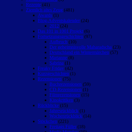
Rezepte
(41)
Ziemlich altes Zeug
(481)
Awards
(1)
Blog-Adventskalender
(24)
2012
(24)
Das 101 in 1001 Projekt
(6)
Fortsetzungsgeschichten
(97)
Aufbruch
(10)
Der geheimnisvolle Maharadscha
(23)
Deutschland ein Wintermärchen
(57)
Marianne
(8)
Sabrina
(1)
Freaky Friday
(42)
Kurzgeschichten
(1)
Rezensionen
(75)
Buchrezensionen
(59)
CD-Rezensionen
(1)
Filmrezensionen
(15)
Kinokritiken
(3)
Rückblicke
(15)
Jahresrückblick
(1)
Wochenrückblick
(14)
Stöckchen
(221)
Freitags Füller
(18)
Media Monday
(19)