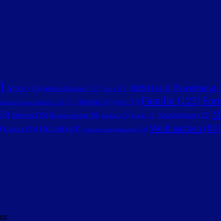
)
Bewerbung
(
BDSM
(43)
Arbeit
(36)
Arbeitslosigkeit
(26)
Auto
(19)
Familie
(123)
Fort
Dresden
(24)
erben
(17)
schland schwurbelt über 5G
(13)
M
58)
Internet
(25)
Krankenkasse
(22)
Kaiserslautern
(19)
krank
(13)
kochen
(12)
)
Weihnachten
(83)
Urlaub
(40)
Umzug
(23)
Verschwörungstheorien
(13)
en