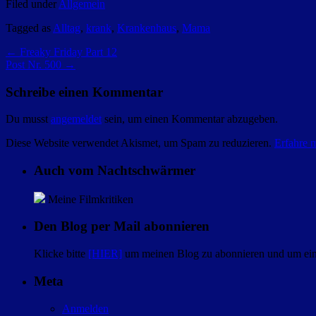
Filed under
Allgemein
Tagged as
Alltag
,
krank
,
Krankenhaus
,
Mama
←
Freaky Friday Part 12
Post Nr. 500
→
Schreibe einen Kommentar
Du musst
angemeldet
sein, um einen Kommentar abzugeben.
Diese Website verwendet Akismet, um Spam zu reduzieren.
Erfahre 
Auch vom Nachtschwärmer
Meine Filmkritiken
Den Blog per Mail abonnieren
Klicke bitte
[HIER]
um meinen Blog zu abonnieren und um eine
Meta
Anmelden