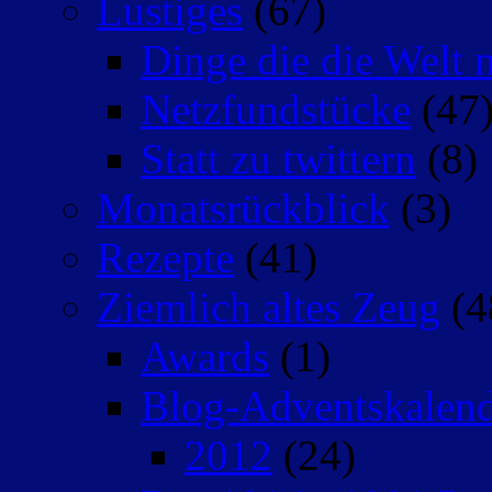
Lustiges
(67)
Dinge die die Welt n
Netzfundstücke
(47
Statt zu twittern
(8)
Monatsrückblick
(3)
Rezepte
(41)
Ziemlich altes Zeug
(4
Awards
(1)
Blog-Adventskalen
2012
(24)