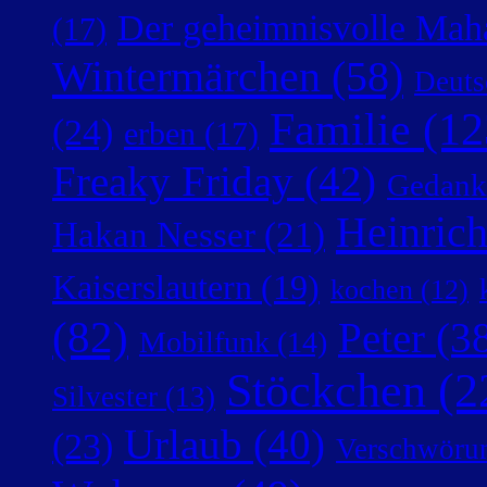
Der geheimnisvolle Mah
(17)
Wintermärchen
(58)
Deuts
Familie
(12
(24)
erben
(17)
Freaky Friday
(42)
Gedank
Heinric
Hakan Nesser
(21)
Kaiserslautern
(19)
kochen
(12)
(82)
Peter
(38
Mobilfunk
(14)
Stöckchen
(2
Silvester
(13)
Urlaub
(40)
(23)
Verschwörun