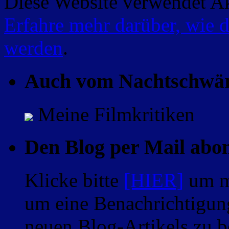
Diese Website verwendet A
Erfahre mehr darüber, wie 
werden
.
Auch vom Nachtschwä
Meine Filmkritiken
Den Blog per Mail abo
Klicke bitte
[HIER]
um m
um eine Benachrichtigung
neuen Blog-Artikels zu