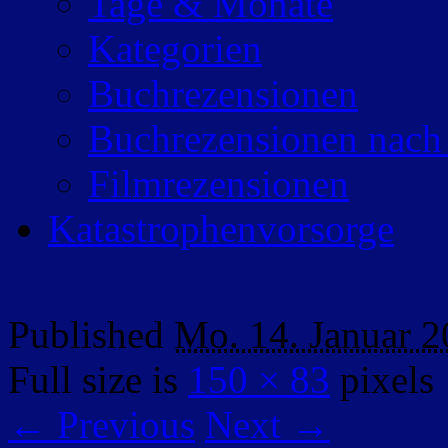
Tage & Monate
Kategorien
Buchrezensionen
Buchrezensionen nach
Filmrezensionen
Katastrophenvorsorge
Published
Mo. 14. Januar 
Full size is
150 × 83
pixels
← Previous
Next →