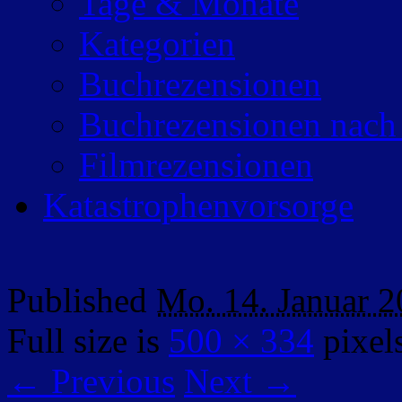
Tage & Monate
Kategorien
Buchrezensionen
Buchrezensionen nach
Filmrezensionen
Katastrophenvorsorge
Published
Mo. 14. Januar 
Full size is
500 × 334
pixel
← Previous
Next →