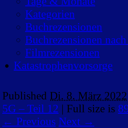
Tage & Monate
Kategorien
Buchrezensionen
Buchrezensionen nach
Filmrezensionen
Katastrophenvorsorge
Published
Di. 8. März 2022
5G – Teil 12
|
Full size is
8
← Previous
Next →