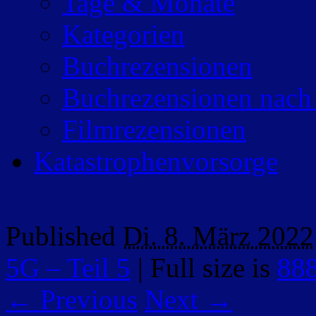
Tage & Monate
Kategorien
Buchrezensionen
Buchrezensionen nach
Filmrezensionen
Katastrophenvorsorge
Published
Di. 8. März 2022
5G – Teil 5
|
Full size is
888
← Previous
Next →