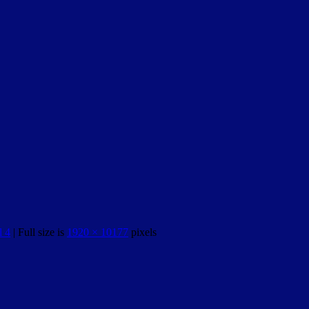
l 4
|
Full size is
1920 × 10177
pixels