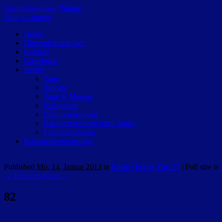
Nachtschwärmer Philipp
Skip to content
Home
Über mich und hier
Kontakt
Gästebuch
Archiv
Tage
Monate
Tage & Monate
Kategorien
Buchrezensionen
Buchrezensionen nach Autor
Filmrezensionen
Katastrophenvorsorge
Published
Mo. 14. Januar 2013
in
Freaky Friday Part 27
|
Full size is
← Previous
Next →
82