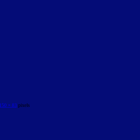
150 × 83
pixels